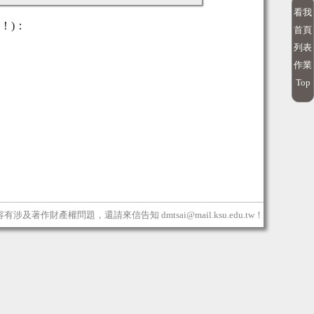
看我
！)：
首頁
列表
作業
Top
內容有涉及著作財產權問題，還請來信告知 dmtsai@mail.ksu.edu.tw！