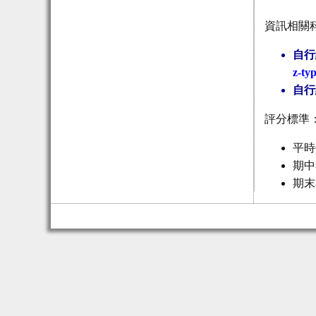
資訊相關
自行
z-ty
自行
評分標準
平時
期中
期末