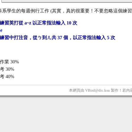
科系學生的每週例行工作 (其實，真的很重要！不要忽略這個練習
練習英打從 a~z 以正常指法輸入 10 次
pe
練習中打注音，從ㄅ到ㄦ共 37 個，以正常指法輸入 5 次
：
作業 30%
考 30%
考 40%
本網頁由 VBird@dic.ksu 製作！若