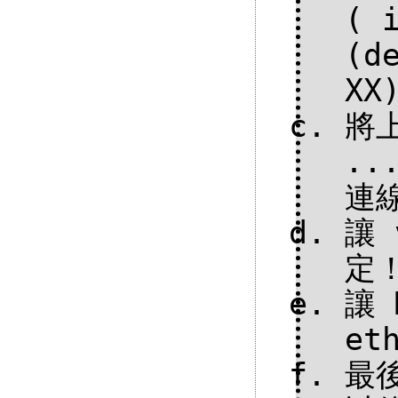
( 
(d
XX
將上
..
連
讓 
定！
讓 
et
最後