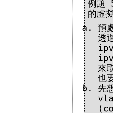
例題 5
的虛擬
預
透過
ip
ip
來
也
先想
vl
(c