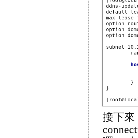
[root@loca
ddns-updat
default-l
max-lease
option rou
option dom
option dom
subnet 10.
        ra
        ho
          
          
        }

}

[root@loca
接下來，
conne