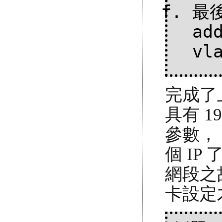
最後
ad
vl
完成了上
具有 192
參數， 不
個 IP 
網段之故
卡設定