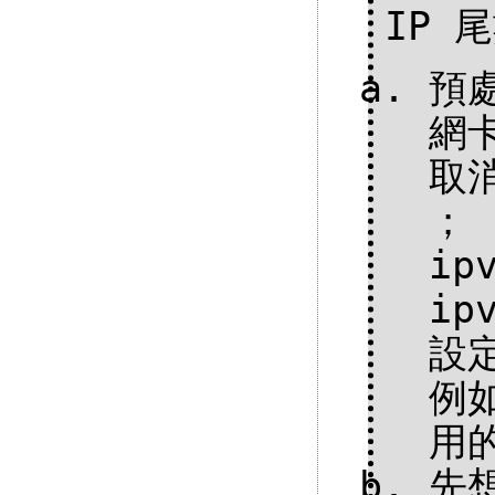
IP 
預處
網
取消
； 
ip
ip
設
例如
用
先想