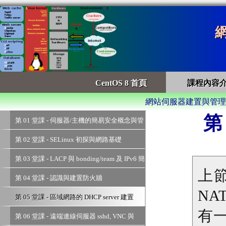
網
CentOS 8 首頁
課程內容
網站伺服器建置與管理 > 課
第
第 01 堂課 - 伺服器/主機的簡易安全概念與管
理
第 02 堂課 - SELinux 初探與網路基礎
第 03 堂課 - LACP 與 bonding/team 及 IPv6 簡
易設定
上
第 04 堂課 - 認識與建置防火牆
NA
第 05 堂課 - 區域網路的 DHCP server 建置
有一
第 06 堂課 - 遠端連線伺服器 sshd, VNC 與