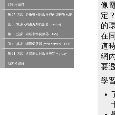
XRDP
像
期中考題目
定？
第 07 堂課 - 身份識別伺服器與內部檔案系統
伺服器
的
第 08 堂課 - 網路芳鄰伺服器 (Samba)
在同
第 09 堂課 - 領域名稱伺服器 (DNS)
第 10 堂課 - 網頁伺服器 (Web Server) + FTP
這時
第 11 堂課 - 進階網頁伺服器設定 + proxy
網內
期末考題目
要
學