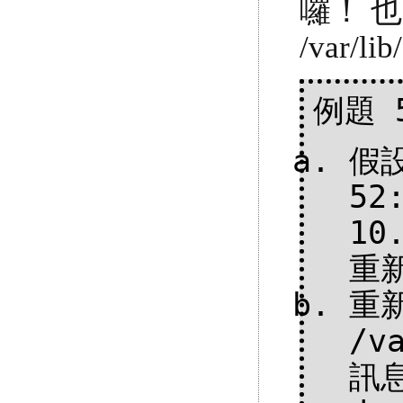
囉！ 也
/var/l
例題 
假設
52
10
重新
重新
/v
訊息