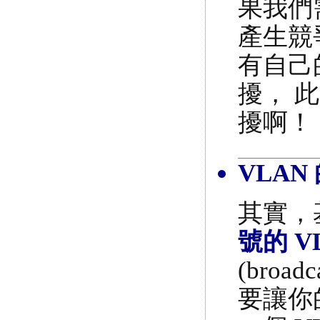
果我們
產生競
有自己
擾， 
擾啊！
VLAN
其實，
號的 V
(bro
要讓你