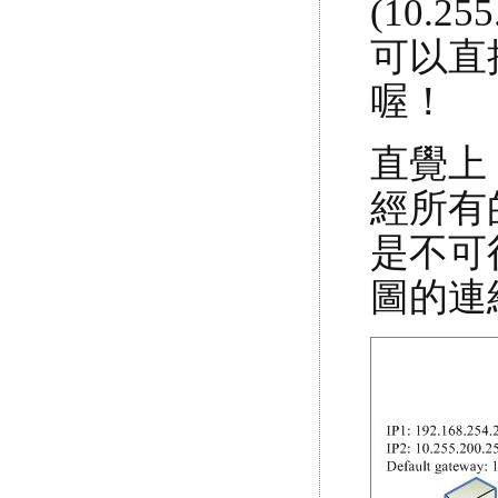
(10.2
可以直接
喔！
直覺上
經所有
是不可
圖的連