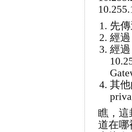
10.2
先傳送
經過 
經過 
10
Ga
其他
pri
瞧，這封包
道在哪