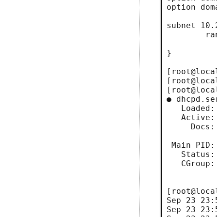
option dom
subnet 10.
        ra
}

[root@loca
[root@loca
[root@loca
● dhcpd.se
   Loaded:
   Active:
     Docs:
          
 Main PID:
   Status:
   CGroup:
          
[root@loca
Sep 23 23:
Sep 23 23: