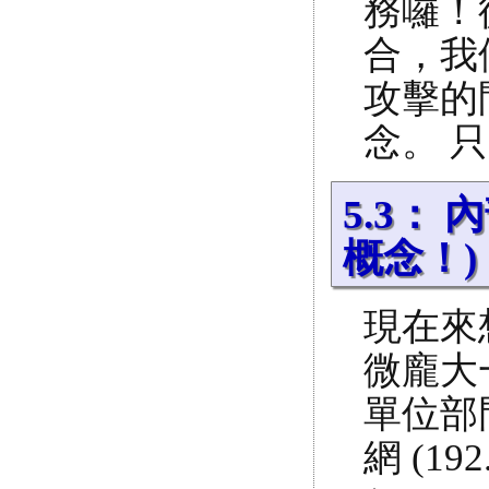
務囉！
合，我
攻擊的
念。 只
5.3：
概念！)
現在來
微龐大
單位部
網 (19