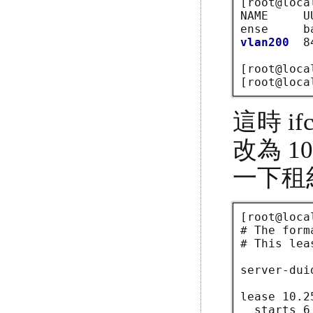
[root@loca
NAME     U
vlan200
  8
[root@loca
[root@loca
這時 if
改為 10
一下租
[root@loca
# The form
# This lea
server-dui
lease 10.2
  starts 6