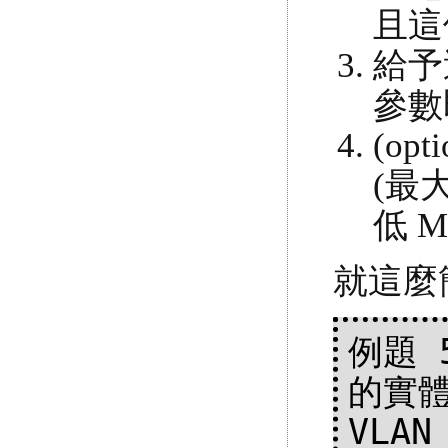
且這
給予
參數
(op
(最
低 
就這麼
例題 
的實體
VLA